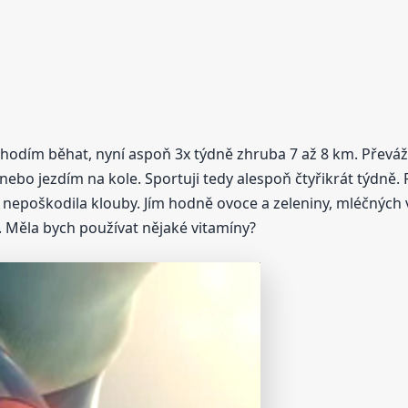
oky chodím běhat, nyní aspoň 3x týdně zhruba 7 až 8 km. Př
ebo jezdím na kole. Sportuji tedy alespoň čtyřikrát týdně. 
nepoškodila klouby. Jím hodně ovoce a zeleniny, mléčných vý
 Měla bych používat nějaké vitamíny?