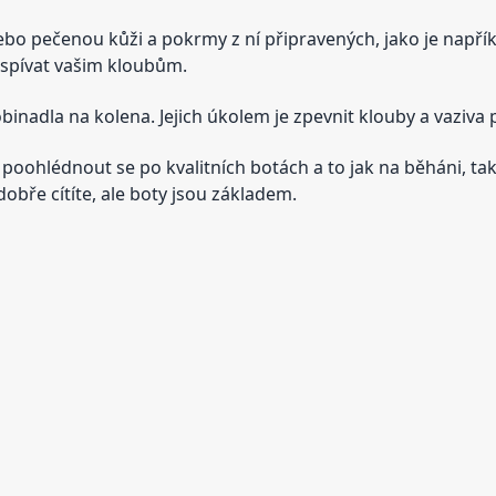
o pečenou kůži a pokrmy z ní připravených, jako je napříkla
ospívat vašim kloubům.
binadla na kolena. Jejich úkolem je zpevnit klouby a vaziva p
oohlédnout se po kvalitních botách a to jak na běháni, tak i
obře cítíte, ale boty jsou základem.