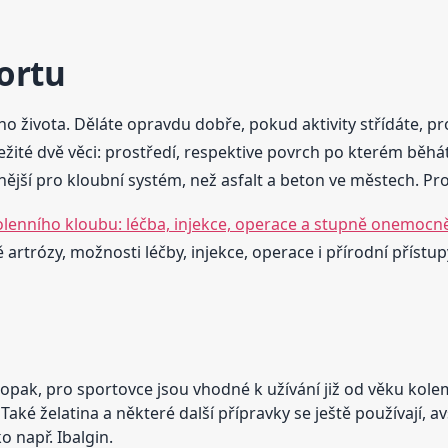
portu
ho života. Děláte opravdu dobře, pokud aktivity střídáte, pr
žité dvě věci: prostředí, respektive povrch po kterém běhát
jší pro kloubní systém, než asfalt a beton ve městech. Proto
olenního kloubu: léčba, injekce, operace a stupně onemocn
artrózy, možnosti léčby, injekce, operace i přírodní přístup
opak, pro sportovce jsou vhodné k užívání již od věku kolem
ké želatina a některé další přípravky se ještě používají, a
ko např. Ibalgin.