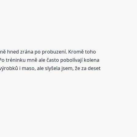
evážně hned zrána po probuzení. Kromě toho
Po tréninku mně ale často pobolívají kolena
robků i maso, ale slyšela jsem, že za deset