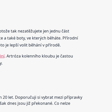
otože tak nezatěžujete jen jednu část
e a také boty, ve kterých běháte. Přírodní
 je lepší volit běhání v přírodě.
ění
. Artróza kolenního kloubu je častou
y.
 20 let. Doporučuji si vybrat mezi přípravky
však dnes jsou již překonané. Co nelze