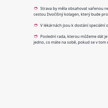
Strava by měla obsahovat vařenou neb
cestou živočišný kolagen, který bude pr
V lékárnách jsou k dostání speciální o
Poslední rada, kterou můžeme dát je p
jedno, co máte na sobě, pokud se v tom d