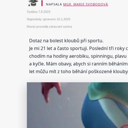
NAPSALA
MGR. MARIE SVOBODOVÁ
Vydáno
7.8.2023
Naposledy upraveno
16.1.2026
Revizi provedla zdravotní sestra
Dotaz na bolest kloubů při sportu.
Je mi 21 let a často sportuji. Poslední tři r
chodím na hodiny aerobiku, spinningu, plavu n
a kyčle. Mám obavy, abych si ranním běháním 
let můžu mít z toho běhání poškozené klouby.