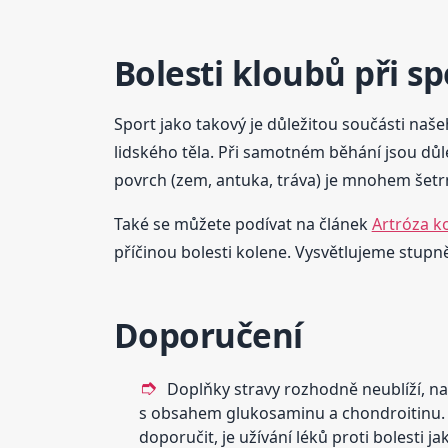
Bolesti kloubů při s
Sport jako takový je důležitou součásti naše
lidského těla. Při samotném běhání jsou důle
povrch (zem, antuka, tráva) je mnohem šetrně
Také se můžete podívat na článek
Artróza k
příčinou bolesti kolene. Vysvětlujeme stupně 
Doporučení
Doplňky stravy rozhodně neublíží, na
s obsahem glukosaminu a chondroitinu. Ta
doporučit, je užívání léků proti bolesti ja