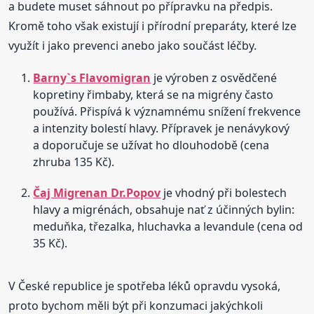
a budete muset sáhnout po přípravku na předpis.
Kromě toho však existují i přírodní preparáty, které lze
využít i jako prevenci anebo jako součást léčby.
Barny`s Flavomigran
je výroben z osvědčené
kopretiny řimbaby, která se na migrény často
používá. Přispívá k významnému snížení frekvence
a intenzity bolestí hlavy. Přípravek je nenávykový
a doporučuje se užívat ho dlouhodobě (cena
zhruba 135 Kč).
Čaj Migrenan Dr.Popov
je vhodný při bolestech
hlavy a migrénách, obsahuje nať z účinných bylin:
meduňka, třezalka, hluchavka a levandule (cena od
35 Kč).
V České republice je spotřeba léků opravdu vysoká,
proto bychom měli být při konzumaci jakýchkoli