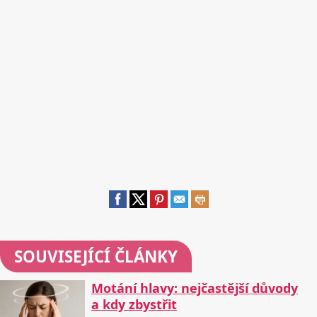
SOUVISEJÍCÍ ČLÁNKY
Motání hlavy: nejčastější důvody
a kdy zbystřit