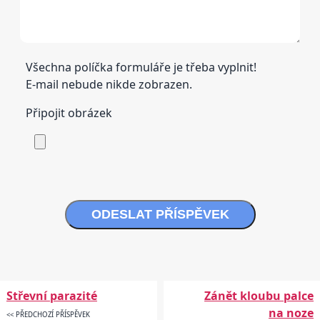
Všechna políčka formuláře je třeba vyplnit!
E-mail nebude nikde zobrazen.
Připojit obrázek
ODESLAT PŘÍSPĚVEK
Střevní parazité
Zánět kloubu palce
na noze
<< PŘEDCHOZÍ PŘÍSPĚVEK