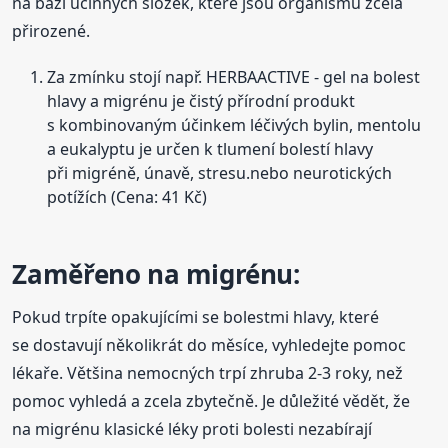
na bázi účinných složek, které jsou organismu zcela
přirozené.
Za zmínku stojí např. HERBAACTIVE - gel na bolest
hlavy a migrénu je čistý přírodní produkt
s kombinovaným účinkem léčivých bylin, mentolu
a eukalyptu je určen k tlumení bolestí hlavy
při migréně, únavě, stresu.nebo neurotických
potížích (Cena: 41 Kč)
Zaměřeno na migrénu:
Pokud trpíte opakujícími se bolestmi hlavy, které
se dostavují několikrát do měsíce, vyhledejte pomoc
lékaře. Většina nemocných trpí zhruba 2-3 roky, než
pomoc vyhledá a zcela zbytečně. Je důležité vědět, že
na migrénu klasické léky proti bolesti nezabírají