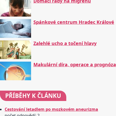
Domácí rady na migrénu
Spánkové centrum Hradec Králové
Zalehlé ucho a točení hlavy
Makulární díra, operace a prognóza
PŘÍBĚHY
K ČLÁNKU
Cestování letadlem po mozkovém aneurizma
počet odpovědí: 2