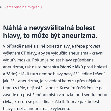
Zaměřeno na migrénu
Náhlá a nevysvělitelná bolest
hlavy, to může být aneurizma.
V případě náhlé a silné bolesti hlavy je třeba provést
vyšetření CT hlavy, aby se vyloučilo aneurizma - krevní
výduť v mozku. Pokud je bolest hlavy způsobena
aneurizma, tak na to nezabírá žádný z léků proti bolesti
a žádný z léků tuto nemoc hlavy nevyléčí. Jediné řešení,
jak léčit aneurizma, je zavedení ketetru přes nějakou
tepnu v těle, nejčastěji v noze. Krevním řečištěm se pak
zavede do postiženého místa v mozku buď svorka nebo
cívka, kterou se prasklina zaškrtí. Teprve pak bolest
hlavy zmizí a aneurizma je vyléčeno.