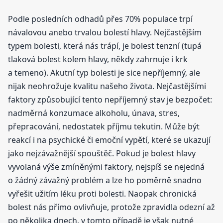
Podle posledních odhadů přes 70% populace trpí
návalovou anebo trvalou bolestí hlavy. Nejčastějším
typem bolesti, která nás trápí, je bolest tenzní (tupá
tlaková bolest kolem hlavy, někdy zahrnuje i krk
a temeno). Akutní typ bolesti je sice nepříjemný, ale
nijak neohrožuje kvalitu našeho života. Nejčastějšími
faktory způsobující tento nepříjemný stav je bezpočet:
nadměrná konzumace alkoholu, únava, stres,
přepracování, nedostatek příjmu tekutin. Může být
reakcí i na psychické či emoční vypětí, které se ukazují
jako nejzávažnější spouštěč. Pokud je bolest hlavy
vyvolaná výše zmíněnými faktory, nejspíš se nejedná
o žádný závažný problém a lze ho poměrně snadno
vyřešit užitím léku proti bolesti. Naopak chronická
bolest nás přímo ovlivňuje, protože zpravidla odezní až
po několika dnech, v tomto případě je však nutné