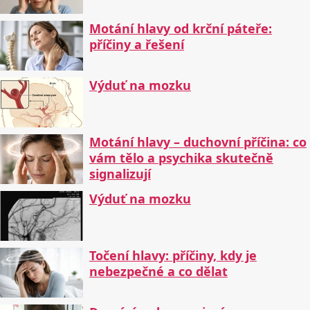
Motání hlavy od krční páteře:
příčiny a řešení
Výduť na mozku
Motání hlavy – duchovní příčina: co
vám tělo a psychika skutečně
signalizují
Výduť na mozku
Točení hlavy: příčiny, kdy je
nebezpečné a co dělat