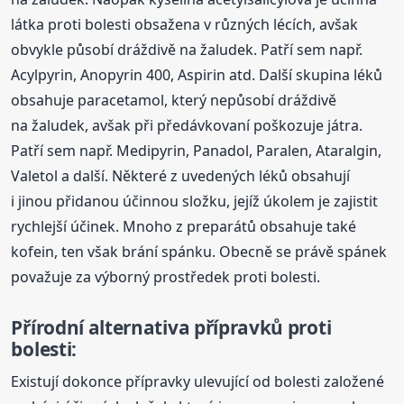
látka proti bolesti obsažena v různých lécích, avšak
obvykle působí dráždivě na žaludek. Patří sem např.
Acylpyrin, Anopyrin 400, Aspirin atd. Další skupina léků
obsahuje paracetamol, který nepůsobí dráždivě
na žaludek, avšak při předávkovaní poškozuje játra.
Patří sem např. Medipyrin, Panadol, Paralen, Ataralgin,
Valetol a další. Některé z uvedených léků obsahují
i jinou přidanou účinnou složku, jejíž úkolem je zajistit
rychlejší účinek. Mnoho z preparátů obsahuje také
kofein, ten však brání spánku. Obecně se právě spánek
považuje za výborný prostředek proti bolesti.
Přírodní alternativa přípravků proti
bolesti:
Existují dokonce přípravky ulevující od bolesti založené