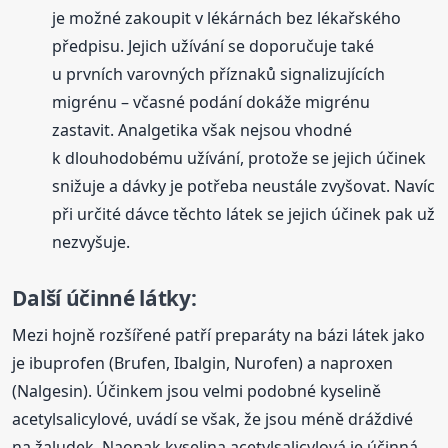
je možné zakoupit v lékárnách bez lékařského
předpisu. Jejich užívání se doporučuje také
u prvních varovných příznaků signalizujících
migrénu – včasné podání dokáže migrénu
zastavit. Analgetika však nejsou vhodné
k dlouhodobému užívání, protože se jejich účinek
snižuje a dávky je potřeba neustále zvyšovat. Navíc
při určité dávce těchto látek se jejich účinek pak už
nezvyšuje.
Další účinné látky:
Mezi hojně rozšířené patří preparáty na bázi látek jako
je ibuprofen (Brufen, Ibalgin, Nurofen) a naproxen
(Nalgesin). Účinkem jsou velmi podobné kyselině
acetylsalicylové, uvádí se však, že jsou méně dráždivé
na žaludek. Naopak kyselina acetylsalicylová je účinná