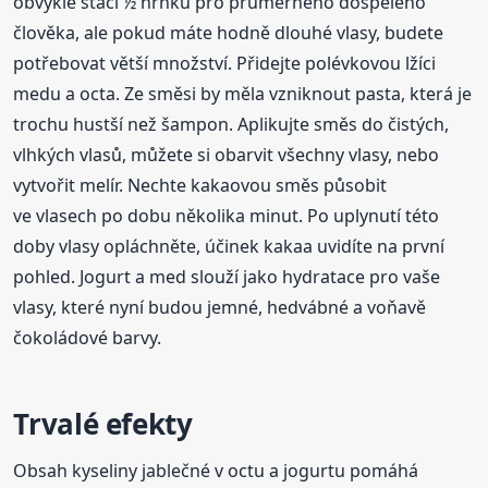
obvykle stačí ½ hrnku pro průměrného dospělého
člověka, ale pokud máte hodně dlouhé vlasy, budete
potřebovat větší množství. Přidejte polévkovou lžíci
medu a octa. Ze směsi by měla vzniknout pasta, která je
trochu hustší než šampon. Aplikujte směs do čistých,
vlhkých vlasů, můžete si obarvit všechny vlasy, nebo
vytvořit melír. Nechte kakaovou směs působit
ve vlasech po dobu několika minut. Po uplynutí této
doby vlasy opláchněte, účinek kakaa uvidíte na první
pohled. Jogurt a med slouží jako hydratace pro vaše
vlasy, které nyní budou jemné, hedvábné a voňavě
čokoládové barvy.
Trvalé efekty
Obsah kyseliny jablečné v octu a jogurtu pomáhá