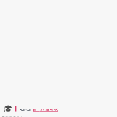
NAPSAL
BC. JAKUB VINŠ
Vydáno
28.11.2012