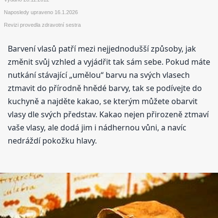
Naposledy upraveno
16.1.2026
Revizi provedla zdravotní sestra
Barvení vlasů patří mezi nejjednodušší způsoby, jak
změnit svůj vzhled a vyjádřit tak sám sebe. Pokud máte
nutkání stávající „umělou“ barvu na svých vlasech
ztmavit do přírodně hnědé barvy, tak se podívejte do
kuchyně a najděte kakao, se kterým můžete obarvit
vlasy dle svých představ. Kakao nejen přirozeně ztmaví
vaše vlasy, ale dodá jim i nádhernou vůni, a navíc
nedráždí pokožku hlavy.