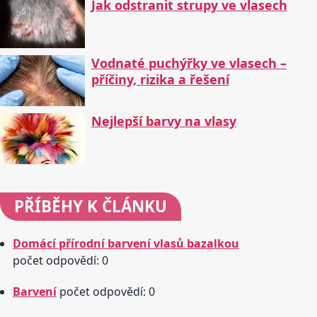
Jak odstranit strupy ve vlasech
Vodnaté puchýřky ve vlasech –
příčiny, rizika a řešení
Nejlepší barvy na vlasy
PŘÍBĚHY
K ČLÁNKU
Domácí přírodní barvení vlasů bazalkou
počet odpovědí: 0
Barvení
počet odpovědí: 0