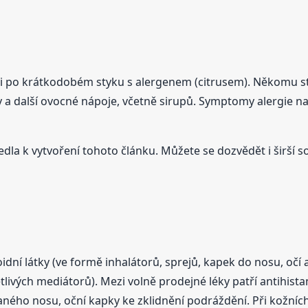
t i po krátkodobém styku s alergenem (citrusem). Někomu st
sy a další ovocné nápoje, včetně sirupů. Symptomy alergie n
vedla k vytvoření tohoto článku. Můžete se dozvědět i širší so
oidní látky (ve formě inhalátorů, sprejů, kapek do nosu, oč
tlivých mediátorů). Mezi volně prodejné léky patří antihist
aného nosu, oční kapky ke zklidnění podráždění. Při kožníc