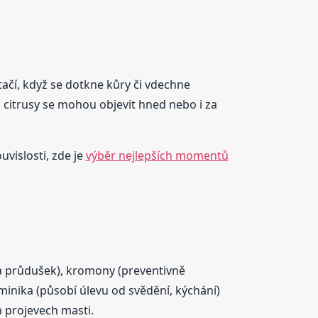
ačí, když se dotkne kůry či vdechne
a citrusy se mohou objevit hned nebo i za
uvislosti, zde je
výběr nejlepších momentů
í a průdušek), kromony (preventivně
aminika (působí úlevu od svědění, kýchání)
h projevech masti.