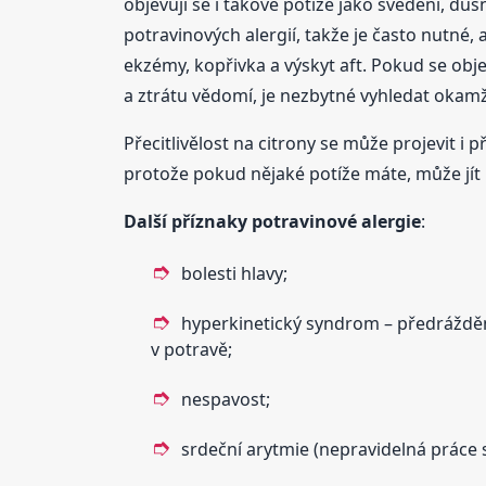
objevují se i takové potíže jako svědění, duš
potravinových alergií, takže je často nutné, 
ekzémy, kopřivka a výskyt aft. Pokud se objev
a ztrátu vědomí, je nezbytné vyhledat okam
Přecitlivělost na citrony se může projevit i 
protože pokud nějaké potíže máte, může jít 
Další příznaky potravinové alergie
:
bolesti hlavy;
hyperkinetický syndrom – předrážděno
v potravě;
nespavost;
srdeční arytmie (nepravidelná práce 