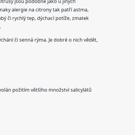
citrusy jsou podobné jako u jiných
naky alergie na citrony tak patří astma,
bý či rychlý tep, dýchací potíže, zmatek
.
ýchání či senná rýma. Je dobré o nich vědět,
olán požitím většího množství salicylátů