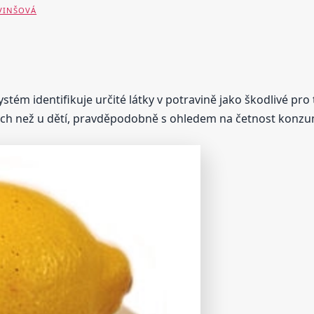
 VINŠOVÁ
stém identifikuje určité látky v potravině jako škodlivé pro 
ělých než u dětí, pravděpodobně s ohledem na četnost konzu