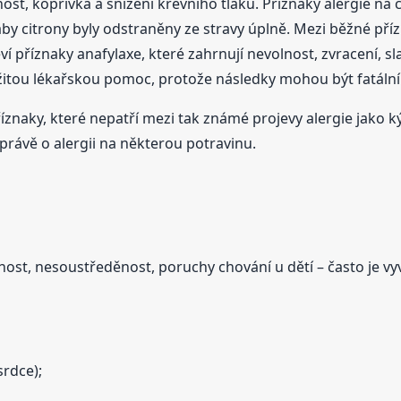
nost, kopřivka a snížení krevního tlaku. Příznaky alergie na 
aby citrony byly odstraněny ze stravy úplně. Mezi běžné příz
í příznaky anafylaxe, které zahrnují nevolnost, zvracení, sla
žitou lékařskou pomoc, protože následky mohou být fatální
příznaky, které nepatří mezi tak známé projevy alergie jako k
právě o alergii na některou potravinu.
st, nesoustředěnost, poruchy chování u dětí – často je vyv
srdce);